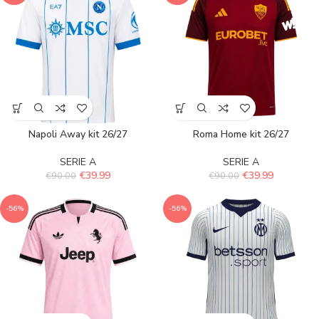
Napoli Away kit 26/27
Roma Home kit 26/27
SERIE A
SERIE A
€
39.99
€
39.99
€
90.00
€
90.00
-56%
-56%