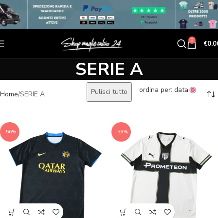
0
€
0.0
SERIE A
ordina per: data
Pulisci tutto
Home
SERIE A
-56%
-56%