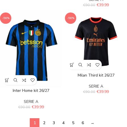
€
39.99
€
90.00
-56%
-56%
Milan Third kit 26/27
SERIE A
Inter Home kit 26/27
€
39.99
€
90.00
SERIE A
€
39.99
€
90.00
1
2
3
4
5
6
→